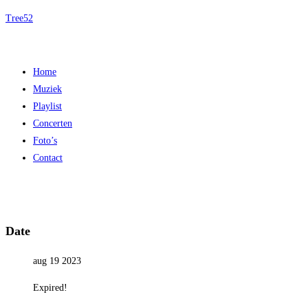
Ga
Tree52
naar
de
inhoud
Menu
Home
Muziek
Playlist
Concerten
Foto’s
Contact
Date
aug 19 2023
Expired!